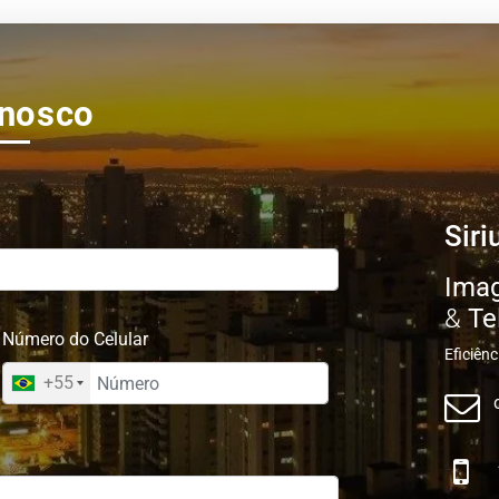
onosco
Sir
Ima
&
Te
Número do Celular
Eficiên
+55