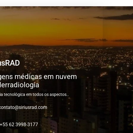
iusRAD
gens médicas em nuvem
lerradiologia
cia tecnológica em todos os aspectos..
contato@siriusrad.com
+55 62 3998-3177