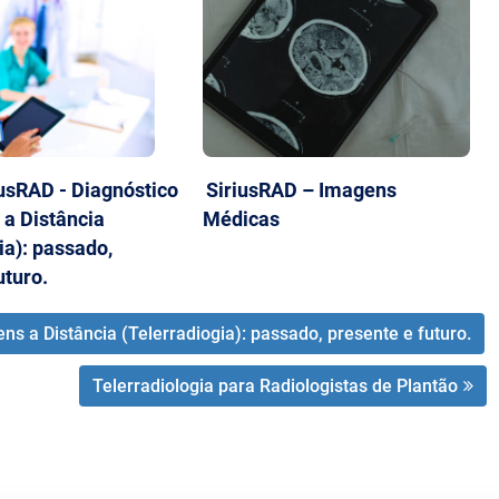
iusRAD - Diagnóstico
SiriusRAD – Imagens
 a Distância
Médicas
ia): passado,
uturo.
ns a Distância (Telerradiogia): passado, presente e futuro.
Telerradiologia para Radiologistas de Plantão