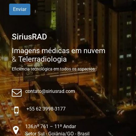
Enviar
SiriusRAD
Imagens médicas em nuvem
&
Telerradiologia
Eficiência tecnológica em todos os aspectos..
contato@siriusrad.com
+55 62 3998-3177
136,nº 761 – 11º Andar
Setor Sul - Goiânia/GO - Brasil